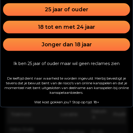
25 jaar of ouder
18 tot en met 24 jaar
Jonger dan 18 jaar
Ik ben 25 jaar of ouder maar wil geen reclames zien
De leeftijd dient naar waarheid te worden ingevuld. Hierbij bevestigt je
tevens dat je bewust bent van de risico's van online kansspelen en dat je
momenteel niet bent uitgesloten van deelname aan kansspelen bij online
kansspelaanbieders.
Resultaten
Wat kost gokken jou? Stop op tijd. 18+
Datum
Toernooi
Locatie
Positie
▼
Halve finale
De Griethse
20-06-