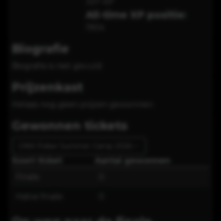
337
XP
All-time XP positie:
1904
Biografie
Biografie is niet gevuld
Prijzenkast
Helaas nog geen prijzen gewonnen.
Gewonnen tickets
ONK Poker Summer Camp 2026
Soort ticket
Aantal gewonnen
Finale
0
Halve finale
0