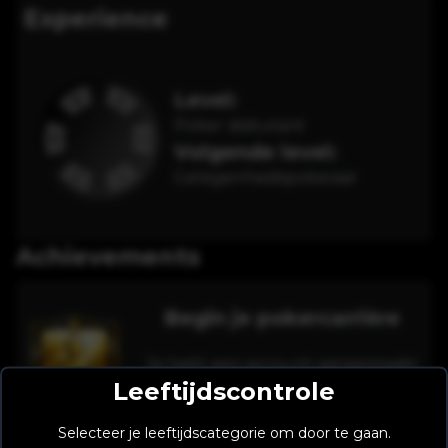
Experience
Level:
Poker debutant
Volgende level:
Gelegenheidspokeraar
Achievements
Begin je pokercarrière
Je hebt een account aangemaakt
Leeftijdscontrole
1
/
1
Selecteer je leeftijdscategorie om door te gaan.