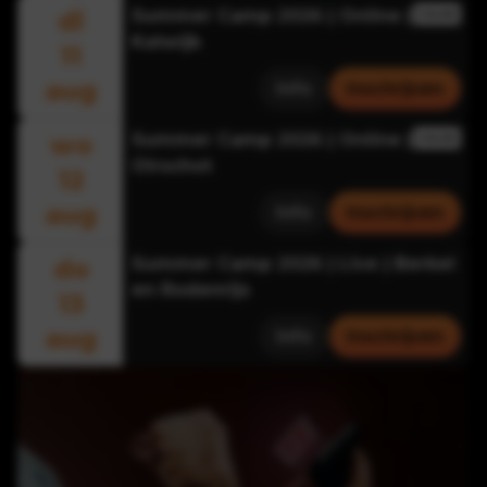
di
Summer Camp 2026 | Online |
ONLINE
Katwijk
11
aug
Info
Inschrijven
wo
Summer Camp 2026 | Online |
ONLINE
Oirschot
12
aug
Info
Inschrijven
do
Summer Camp 2026 | Live | Berkel
en Rodenrijs
13
aug
Info
Inschrijven