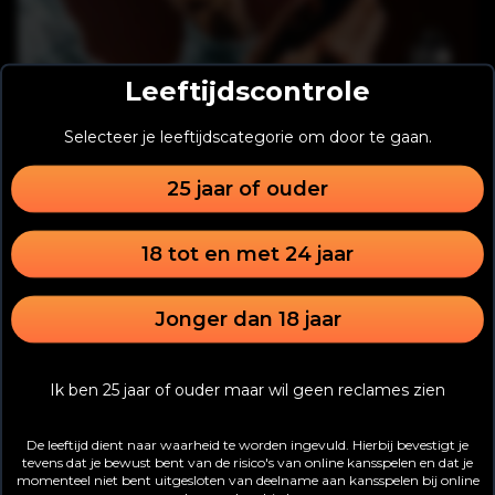
Leeftijdscontrole
Selecteer je leeftijdscategorie om door te gaan.
25 jaar of ouder
Uitslag
18 tot en met 24 jaar
158
deelnemers
#
Speler
Prijs
Jonger dan 18 jaar
1
Bryan Os
Finale ticket
2
Mathijs van Veen
Halve finale ticket
Ik ben 25 jaar of ouder maar wil geen reclames zien
3
Aad van den Bergh
Halve finale ticket
4
bert van der laan
Kwartfinale ticket
De leeftijd dient naar waarheid te worden ingevuld. Hierbij bevestigt je
5
Johannes de Hond
Kwartfinale ticket
tevens dat je bewust bent van de risico's van online kansspelen en dat je
momenteel niet bent uitgesloten van deelname aan kansspelen bij online