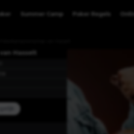
oker
Summer Camp
Poker Regels
Onli
 Pokerkampioenschap van Hasselt
van Hasselt
0
ine
gelijk