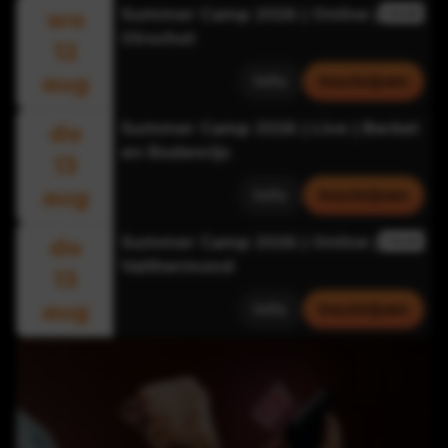
wo
Summer Camp 2026 | Online |
ONLINE
Oirschot
12
aug
Info
Inschrijven
do
Summer Camp 2026 | Live | Berkel
en Rodenrijs
13
aug
Info
Inschrijven
do
Summer Camp 2026 | Online |
ONLINE
Valthermond
13
aug
Info
Inschrijven