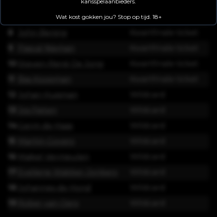
6
Sabrina Van Zoest
Kwartfinale ticket
kansspelaanbieders.
7
Roderick Paling
Kwartfinale ticket
Wat kost gokken jou? Stop op tijd. 18+
8
John Bening
Kwartfinale ticket
9
Pascal Nieman
Kwartfinale ticket
10
Steven-René De Jong
Kwartfinale ticket
11
Bas Koopman
Kwartfinale ticket
12
Johan Huisman
Wildcard
13
Jos Fieten
Wildcard
14
Germ de Haas
Wildcard
15
Martijn Govers
Wildcard
16
Maikel Vermeulen
Wildcard
17
Eveliene Wakker-Jonkers
Wildcard
18
Johannes de Hond
Wildcard
19
Rober van Oers
Wildcard