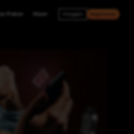
ne Poker
Meer
Inloggen
Registreren