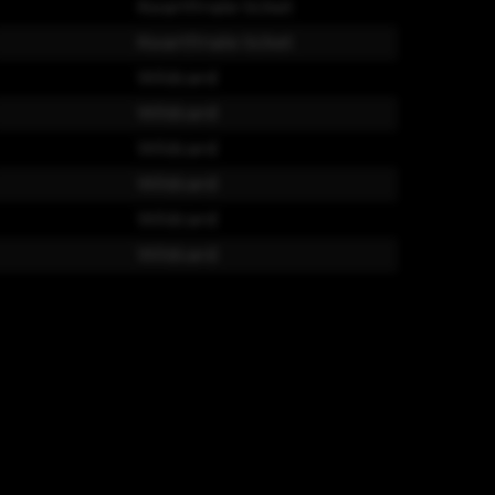
Kwartfinale ticket
Kwartfinale ticket
Wildcard
Wildcard
Wildcard
Wildcard
Wildcard
Wildcard