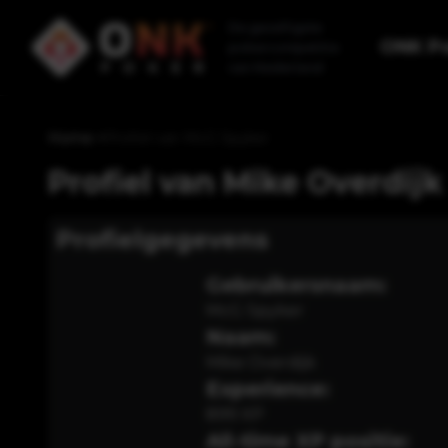
De gezelligste
ONK P
pokercompetitie
van Nederland
Home
>
Profiel van McG Spyker
Profiel van
Mike Overdijk
Profielgegevens
Gebruikersnaam:
McG Spyker
Naam:
Mike Overdijk
Experience:
899
XP
All-time XP positie: