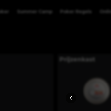
oker
Summer Camp
Poker Regels
Onli
Prijzenkast