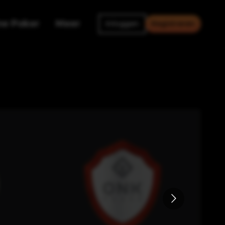
ne Poker
Meer
Inloggen
Registreren