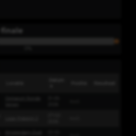
finale
0
%
Datum
Locatie
Positie
Resultaat
▼
Optisport Ronde
31-05-
n.v.t.
Venen
2026
27-02-
Lisse Pokerrrr 2
n.v.t.
2026
Amsterdam-Zuid
01-10-
n.v.t.