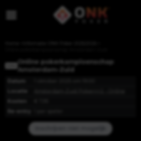
Home
>
Informatie ONK Poker 2025/2026
>
Online pokerkampioenschap Amsterdam-Zuid
Online pokerkampioenschap
Online
Amsterdam-Zuid
Datum
1 oktober 2025 om 19:00
Locatie
Amsterdam-Zuid Pokerrrr2
- Online
Kosten
€
7,95
Re-entry
1
per speler
Inschrijven niet mogelijk