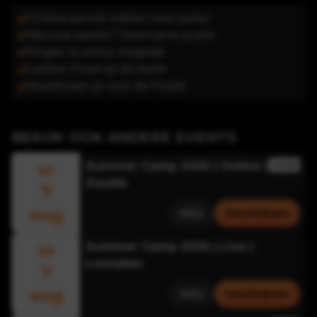
Online kennis maken met poker
Nieuwe speler? Deelname gratis!
Single re-entry mogelijk
Lekker thuis op de bank
Kwalificeer je voor de finale!
BEKIJK OOK ANDERE EVENTS
vr
Summer Camp 2026 | Online |
ONLINE
Zwolle
7
aug
Info
Inschrijven
vr
Summer Camp 2026 | Live |
Lonneker
7
aug
Info
Inschrijven