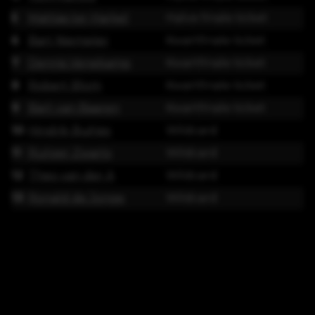
5
Mattias ter Harkel
Halve finale ticket
6
Bart Niemeijer
Kwartfinale ticket
7
Dennis Venekamp
Kwartfinale ticket
8
Robert Blom
Kwartfinale ticket
9
Bart van Baaren
Kwartfinale ticket
10
Hindrik Buitjes
Wildcard
11
Rutger Zwarts
Wildcard
12
Theo van der A
Wildcard
13
Ronald de Jonge
Wildcard