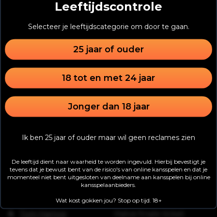
Leeftijdscontrole
Selecteer je leeftijdscategorie om door te gaan.
25 jaar of ouder
18 tot en met 24 jaar
Jonger dan 18 jaar
Uitslag
61
deelnemers
Ik ben 25 jaar of ouder maar wil geen reclames zien
#
Speler
Prijs
De leeftijd dient naar waarheid te worden ingevuld. Hierbij bevestigt je
1
Marco Hofman
Finale ticket
tevens dat je bewust bent van de risico's van online kansspelen en dat je
momenteel niet bent uitgesloten van deelname aan kansspelen bij online
2
Nathalie Mulder
Halve finale ticket
kansspelaanbieders.
3
Jakob Kerkhoff
Halve finale ticket
Wat kost gokken jou? Stop op tijd. 18+
4
Tom Hartog
Halve finale ticket