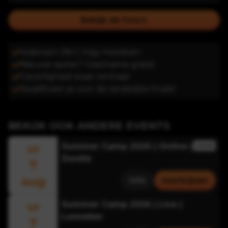
Bekijk de foto's
Iedereen (18+) mag meedoen
Nieuwe speler? Deelname gratis!
Gezelligheid staat centraal
Kwalificeer je voor de landelijke finale!
BEKIJK OOK ANDERE EVENTS
vr
Summer Camp 2026 | Online |
ONLINE
Zwolle
7
aug
Info
Inschrijven
vr
Summer Camp 2026 | Live |
Lonneker
7