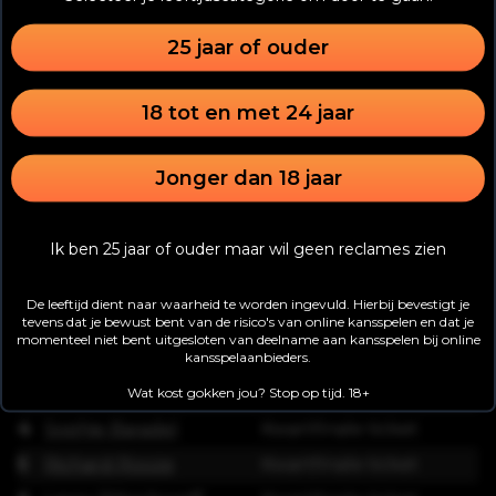
25 jaar of ouder
18 tot en met 24 jaar
Jonger dan 18 jaar
Uitslag
Ik ben 25 jaar of ouder maar wil geen reclames zien
92
deelnemers
#
Speler
Prijs
De leeftijd dient naar waarheid te worden ingevuld. Hierbij bevestigt je
1
Hans Verhoog
Finale ticket
tevens dat je bewust bent van de risico's van online kansspelen en dat je
momenteel niet bent uitgesloten van deelname aan kansspelen bij online
2
Willem de Rover
Halve finale ticket
kansspelaanbieders.
3
Chiel van Eerdt
Halve finale ticket
Wat kost gokken jou? Stop op tijd. 18+
4
Sophie Baradel
Kwartfinale ticket
5
Richard Rooze
Kwartfinale ticket