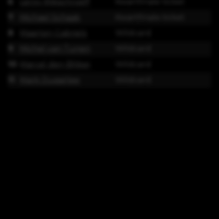
6
Leroy Rijkschroeff
Kwartfinale ticket
7
Michael Schaak
Kwartfinale ticket
8
Maarten Gabriels
Wildcard
9
Michel van Tunen
Wildcard
10
Marcel den Blijker
Wildcard
11
Mark Dusseljee
Wildcard