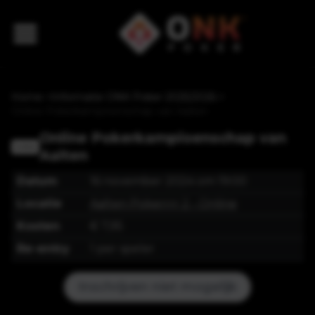
Home
>
Informatie ONK Poker 2025/2026
>
Online Pokerkampioenschap van Aalten
Online Pokerkampioenschap van
Online
Aalten
Datum
16 november 2024 om 19:00
Locatie
Aalten Pokerrrr 2
- Online
Kosten
€
7,95
Re-entry
1
per speler
Inschrijven niet mogelijk