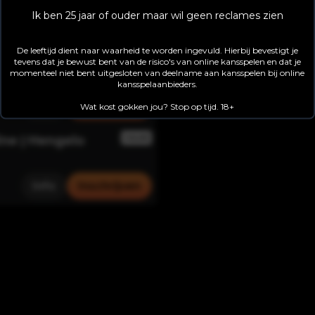
8
Marcel Gerrits
Ik ben 25 jaar of ouder maar wil geen reclames zien
9
Jos van Rheden
Info
Inschrijven
10
Maikel Visser
De leeftijd dient naar waarheid te worden ingevuld. Hierbij bevestigt je
| Oirschot
tevens dat je bewust bent van de risico's van online kansspelen en dat je
11
Jan Alemans
momenteel niet bent uitgesloten van deelname aan kansspelen bij online
kansspelaanbieders.
Info
Inschrijven
Wat kost gokken jou? Stop op tijd. 18+
ne | Hengelo
ONLINE
Info
Inschrijven