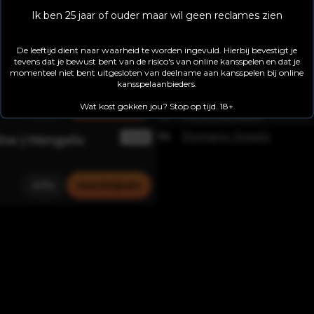
8
Richard Huizer
Ik ben 25 jaar of ouder maar wil geen reclames zien
9
Nico Veenstra
Info
Inschrijven
10
Nathalie Mulder
De leeftijd dient naar waarheid te worden ingevuld. Hierbij bevestigt je
| Oirschot
tevens dat je bewust bent van de risico's van online kansspelen en dat je
11
Albert Hessels
momenteel niet bent uitgesloten van deelname aan kansspelen bij online
kansspelaanbieders.
12
Julian Geerlings
Info
Inschrijven
Wat kost gokken jou? Stop op tijd. 18+
13
Ferdi Ramdien
14
Romano Vogels
ne | Hengelo
ONLINE
Info
Inschrijven