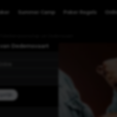
oker
Summer Camp
Poker Regels
Onli
 Pokerkampioenschap van Dedemsvaart
 van Dedemsvaart
Online
gelijk