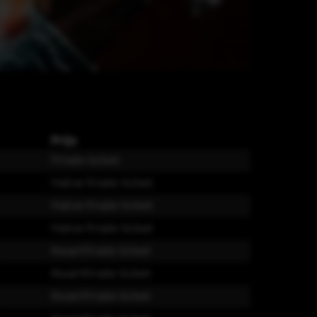
Prijs
Finale ticket
Halve finale ticket
Halve finale ticket
Halve finale ticket
Kwartfinale ticket
Kwartfinale ticket
Kwartfinale ticket