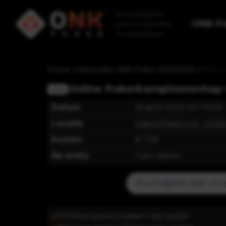
De gezelligste
ONK P
pokercompetitie
van Nederland
Home
>
Informatie ONK Poker 2025/2026
>
Online
Online Pokerkampioenschap
Online
Datum
16 april 2025 om 19:00
Locatie
Haps Pokerrrr2
- Onli
Kosten
€
7,95
Re-entry
1
per speler
Inschrijven niet mo
Online kennis maken met poker