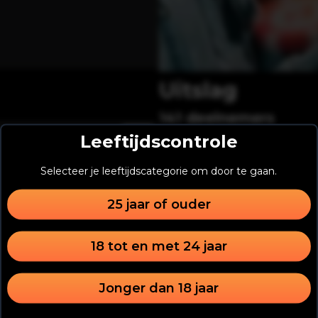
Uitslag
141
deelnemers
ne | Willemstad
ONLINE
Leeftijdscontrole
#
Speler
1
Jack Kok
Selecteer je leeftijdscategorie om door te gaan.
Info
Inschrijven
2
Casey Poels
25 jaar of ouder
3
Stefan Zikkenheiner
| Oirschot
4
Mariska Jonkers
18 tot en met 24 jaar
5
Brum Doelman
Info
Inschrijven
6
Anne Verhoeckx
Jonger dan 18 jaar
ne | Hengelo
7
Tim Peereboom
ONLINE