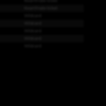
Kwartfinale ticket
Kwartfinale ticket
Wildcard
Wildcard
Wildcard
Wildcard
Wildcard