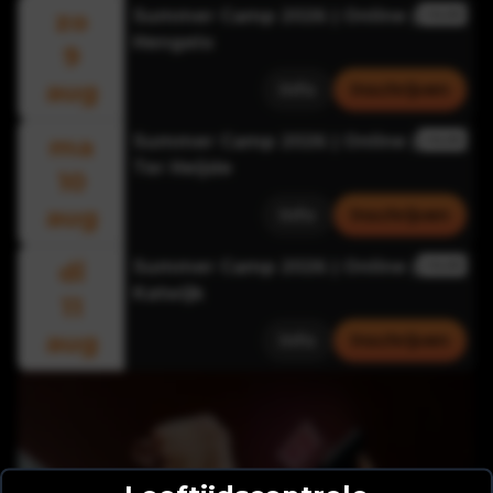
zo
Summer Camp 2026 | Online |
ONLINE
Hengelo
9
aug
Info
Inschrijven
ma
Summer Camp 2026 | Online |
ONLINE
Ter Heijde
10
aug
Info
Inschrijven
di
Summer Camp 2026 | Online |
ONLINE
Katwijk
11
aug
Info
Inschrijven