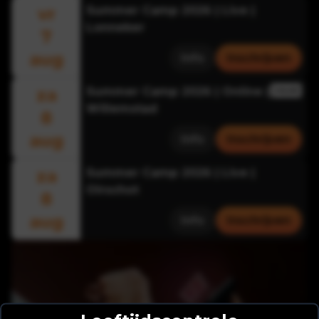
vr
Summer Camp 2026 | Live |
Lonneker
7
aug
Info
Inschrijven
za
Summer Camp 2026 | Online |
ONLINE
Willemstad
8
aug
Info
Inschrijven
za
Summer Camp 2026 | Live |
Oirschot
8
aug
Info
Inschrijven