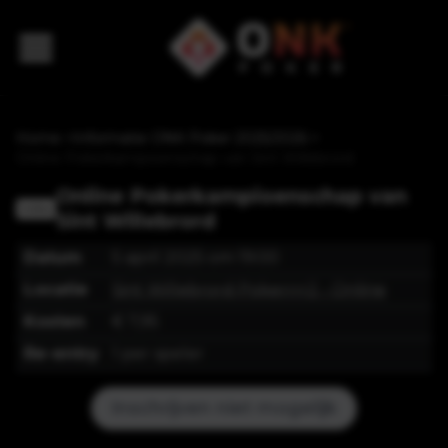
Home
>
Informatie ONK Poker 2025/2026
>
Online Pokerkampioenschap van Sint Willebrord
Online Pokerkampioenschap van
Online
Sint Willebrord
Datum
5 april 2025 om 19:00
Locatie
Sint Willebrord Pokerrrr2
- Online
Kosten
€
7,95
Re-entry
1
per speler
Inschrijven niet mogelijk