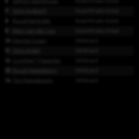
6
Jeffrey Kamphues
Kwartfinale ticket
7
John Ardesch
Kwartfinale ticket
8
Ruud Kerkvliet
Kwartfinale ticket
9
Marc van der Loo
Kwartfinale ticket
10
Dennis Groen
Wildcard
11
Otto Andel
Wildcard
12
Günther* Flatscher
Wildcard
13
Ruud Hagedoorn
Wildcard
14
Tim Peereboom
Wildcard