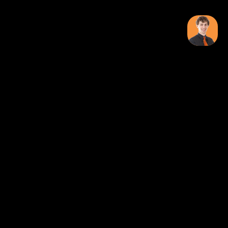
Over ONK Poker
Over Ons
Veelgestelde Vragen
In Contact Komen Met Ons?
Mail naar: info@onkpoker.nl