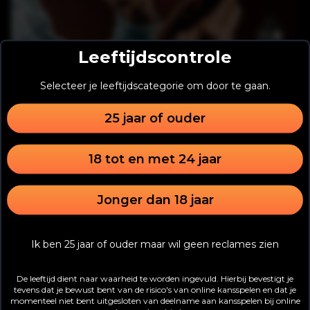
Leeftijdscontrole
Selecteer je leeftijdscategorie om door te gaan.
25 jaar of ouder
Uitslag
18 tot en met 24 jaar
186
deelnemers
#
Speler
Prijs
Jonger dan 18 jaar
1
Dan Korver
Finale ticket
2
Chiel van Eerdt
Halve finale ticket
Ik ben 25 jaar of ouder maar wil geen reclames zien
3
Robert Hendriks
Halve finale ticket
4
Mathijs van Veen
Halve finale ticket
De leeftijd dient naar waarheid te worden ingevuld. Hierbij bevestigt je
5
Ernst Visser
Halve finale ticket
tevens dat je bewust bent van de risico's van online kansspelen en dat je
momenteel niet bent uitgesloten van deelname aan kansspelen bij online