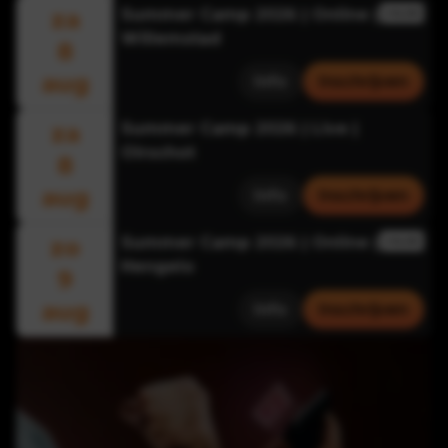
za
Summer Camp 2026 | Online |
ONLINE
Willemstad
8
aug
Info
Inschrijven
za
Summer Camp 2026 | Live |
Oirschot
8
aug
Info
Inschrijven
zo
Summer Camp 2026 | Online |
ONLINE
Hengelo
9
aug
Info
Inschrijven