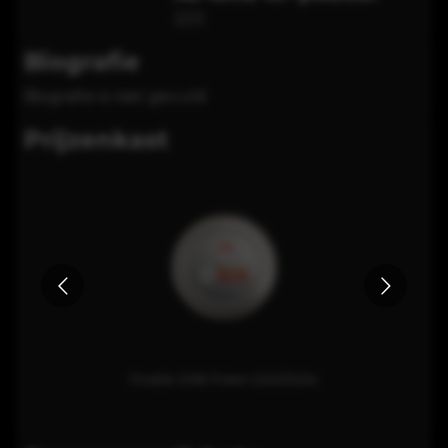
223
Biografie
Biografie is niet gevuld
Prijzenkast
Finalist
ONK Poker 2023/2024