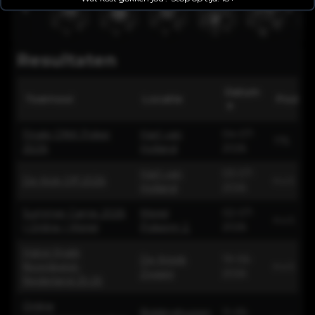
Resultaten
Datum
Toernooi
Locatie
Positie
▼
Finale ONK Poker
Hart van
04-07-
175
25/26
Holland
2026
Hart van
03-07-
De Kick Off 2026
n.v.t.
Holland
2026
Summer Camp 2026
Meijel
02-07-
n.v.t.
| Online | Meijel
Pokerrrr 2.
2026
Halve finale
De Kreek
19-06-
Noordwest-
n.v.t.
Zwaag
2026
Nederland 25-26
Online
Biddinghuizen
11-05-