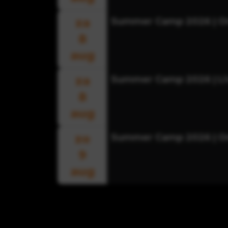
za
Summer Camp 2026 | On
8
aug
za
Summer Camp 2026 | Liv
8
aug
zo
Summer Camp 2026 | On
9
aug