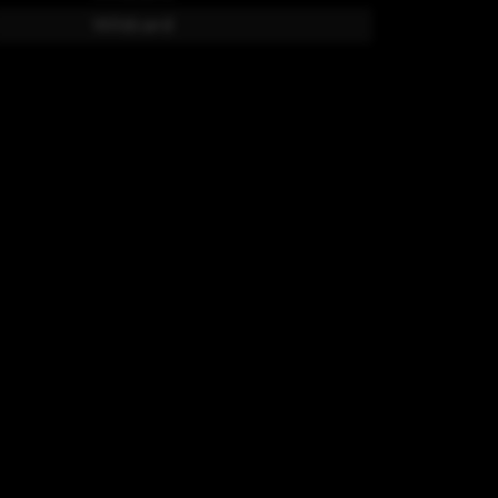
Wildcard