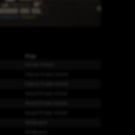
Prijs
Finale ticket
Halve finale ticket
Halve finale ticket
Kwartfinale ticket
Kwartfinale ticket
Kwartfinale ticket
Wildcard
Wildcard