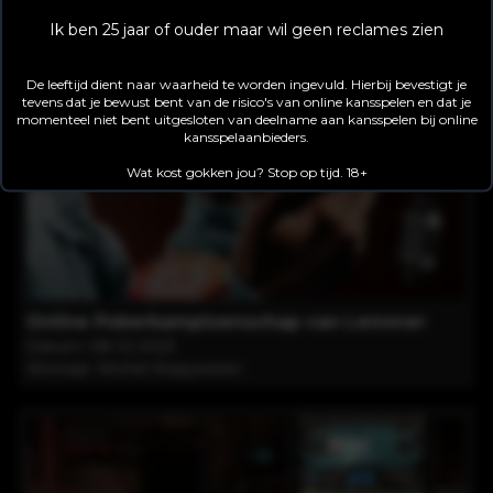
Datum:
29-01-2025
Ik ben 25 jaar of ouder maar wil geen reclames zien
Winnaar:
Martijn Govers
De leeftijd dient naar waarheid te worden ingevuld. Hierbij bevestigt je
tevens dat je bewust bent van de risico's van online kansspelen en dat je
momenteel niet bent uitgesloten van deelname aan kansspelen bij online
kansspelaanbieders.
Wat kost gokken jou? Stop op tijd. 18+
Online Pokerkampioenschap van Lemmer
Datum:
08-12-2023
Winnaar:
Michel Kraayestein