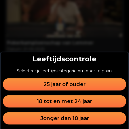
Pokerkampioenschap van Lemmer
Datum:
21-05-2025
Winnaar:
Sytse Vriend
Leeftijdscontrole
Selecteer je leeftijdscategorie om door te gaan.
25 jaar of ouder
18 tot en met 24 jaar
Jonger dan 18 jaar
Online Pokerkampioenschap van Lemmer