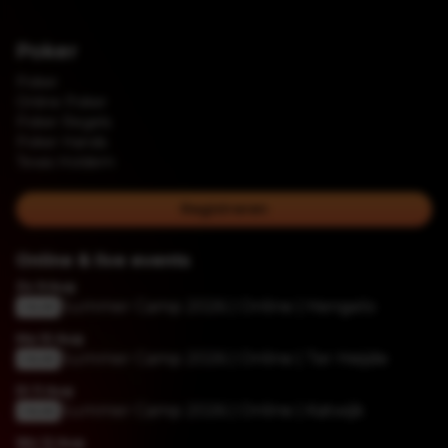
Poker
Poker
Online Poker
Poker Regels
Poker Hands
Texas Holdem
Registreren
Online & live events
Zo
9
Aug
Summer Camp 2026 | Online | Hengelo
ONLINE
Ma
10
Aug
Summer Camp 2026 | Online | Ter Heijde
ONLINE
Di
11
Aug
Summer Camp 2026 | Online | Katwijk
ONLINE
Wo
12
Aug