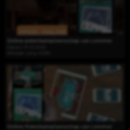
Online pokerkampioenschap van Lemmer
Datum:
10-10-2022
Winnaar:
Leroy Hofte
Online Pokerkampioenschap van Lemmer