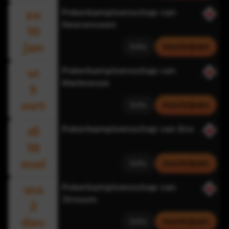
zo
Pokerkampioenschap van
Heerenveen
10
jan
Info
Inschrijven
vr
Pokerkampioenschap van
Marknesse
5
mrt
Info
Inschrijven
di
Pokerkampioenschap van Ens
18
mei
Info
Inschrijven
wo
Pokerkampioenschap van
Jirnsum
2
dec
Info
Inschrijven