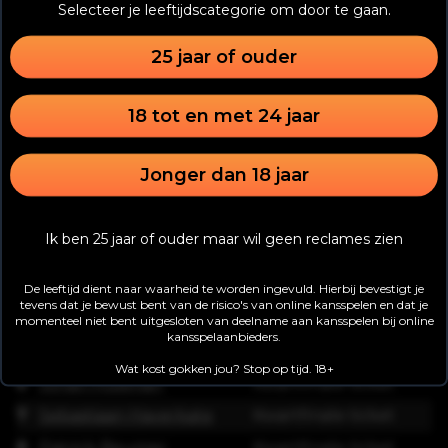
Selecteer je leeftijdscategorie om door te gaan.
25 jaar of ouder
18 tot en met 24 jaar
Uitslag
147
deelnemers
Jonger dan 18 jaar
#
Speler
Prijs
1
Pascal Igounet
Finale ticket
Ik ben 25 jaar of ouder maar wil geen reclames zien
2
Ronald Roolker
Halve finale ticket
3
Michel Foo
Halve finale ticket
De leeftijd dient naar waarheid te worden ingevuld. Hierbij bevestigt je
tevens dat je bewust bent van de risico's van online kansspelen en dat je
4
Wiljan Koetsier
Halve finale ticket
momenteel niet bent uitgesloten van deelname aan kansspelen bij online
kansspelaanbieders.
5
Mieke Remery
Kwartfinale ticket
Wat kost gokken jou? Stop op tijd. 18+
6
Johan Huisman
Kwartfinale ticket
7
Sebastiaan Haverkate
Kwartfinale ticket
8
Patrick Beumer
Kwartfinale ticket