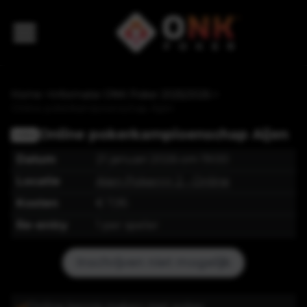
Home
>
Informatie ONK Poker 2025/2026
>
Online pokerkampioenschap Aijen
Online pokerkampioenschap Aijen
Online
Datum
21 januari 2026 om 19:00
Locatie
Aijen Pokerrrr 2
- Online
Kosten
€
7,95
Re-entry
1
per speler
Inschrijven niet mogelijk