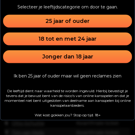
Selecteer je leeftijdscategorie om door te gaan.
25 jaar of ouder
18 tot en met 24 jaar
Uitslag
135
deelnemers
Jonger dan 18 jaar
#
Speler
Prijs
1
Pieter Knecht
Finale ticket
Ik ben 25 jaar of ouder maar wil geen reclames zien
2
Koen Wijbenga
Halve finale ticket
De leeftijd dient naar waarheid te worden ingevuld. Hierbij bevestigt je
3
Arjan Dunnink
Halve finale ticket
tevens dat je bewust bent van de risico's van online kansspelen en dat je
momenteel niet bent uitgesloten van deelname aan kansspelen bij online
4
Brennain Meiboom
Halve finale ticket
kansspelaanbieders.
5
Frie IJpelaar
Kwartfinale ticket
Wat kost gokken jou? Stop op tijd. 18+
6
Otto Schutte
Kwartfinale ticket
7
Tim van Melis
Kwartfinale ticket