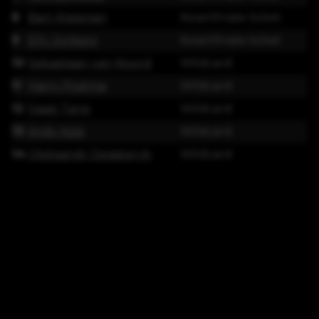
8
Bart Kleisman
Kwartfinale ticket
9
Elly Jonkers
Kwartfinale ticket
10
Sebastiaan van Noord
Wildcard
11
Harry Postma
Wildcard
12
Sjaak Tang
Wildcard
13
Andy Kizis
Wildcard
14
Oleksandr Desiateryk
Wildcard