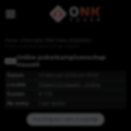
Home
>
Informatie ONK Poker 2025/2026
>
Online pokerkampioenschap Hasselt
Online pokerkampioenschap
Online
Hasselt
Datum
13 februari 2026 om 19:00
Locatie
Pokerrrr2 Hasselt
- Online
Kosten
€
7,95
Re-entry
1
per speler
Inschrijven niet mogelijk