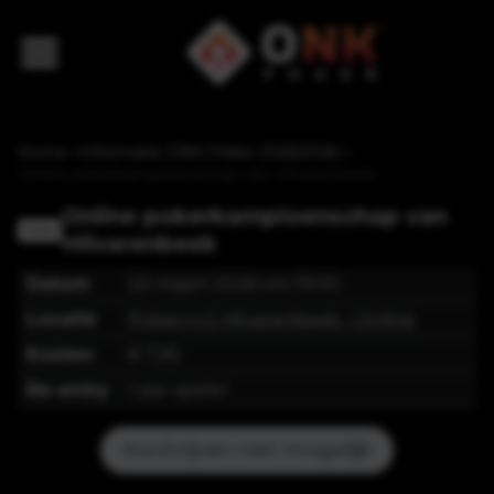
Home
>
Informatie ONK Poker 2025/2026
>
Online pokerkampioenschap van Hilvarenbeek
Online pokerkampioenschap van
Online
Hilvarenbeek
Datum
20 maart 2026 om 19:00
Locatie
Pokerrrr2 Hilvarenbeek
- Online
Kosten
€
7,95
Re-entry
1
per speler
Inschrijven niet mogelijk