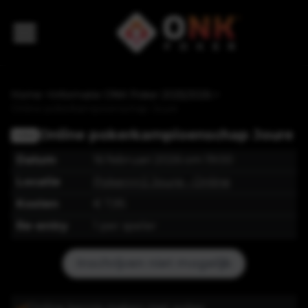
Home
>
Informatie ONK Poker 2025/2026
>
Online pokerkampioenschap Joure
Online pokerkampioenschap Joure
Online
Datum
16 februari 2026 om 19:00
Locatie
Pokerrrr2 Joure
- Online
Kosten
€
7,95
Re-entry
1
per speler
Inschrijven niet mogelijk