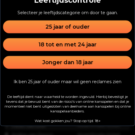
Leeftijdscontrole
Selecteer je leeftijdscategorie om door te gaan.
25 jaar of ouder
Uitslag
18 tot en met 24 jaar
174
deelnemers
#
Speler
Prijs
Jonger dan 18 jaar
1
Gijsbert van Malsen
Finale ticket
2
Tristan Olthoff
Halve finale ticket
Ik ben 25 jaar of ouder maar wil geen reclames zien
3
Niels Schinkel
Halve finale ticket
4
Daan Smit
Halve finale ticket
De leeftijd dient naar waarheid te worden ingevuld. Hierbij bevestigt je
tevens dat je bewust bent van de risico's van online kansspelen en dat je
5
Marcel Veldhuis
Kwartfinale ticket
momenteel niet bent uitgesloten van deelname aan kansspelen bij online
kansspelaanbieders.
6
Cornelis van Toorn
Kwartfinale ticket
Wat kost gokken jou? Stop op tijd. 18+
7
Peter van Dijk
Kwartfinale ticket
8
Andre van Doorn
Kwartfinale ticket