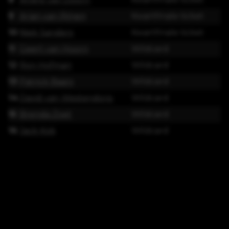
9
Arjan van Rijnen
Kwartfinale ticket
10
Niek Sanders
Kwartfinale ticket
11
Geert van Hoorn
Wildcard
12
Ron Hofman
Wildcard
13
Patrick Baars
Wildcard
14
David van Westendorp
Wildcard
15
Brenda Zoet
Wildcard
16
Jack Kok
Wildcard