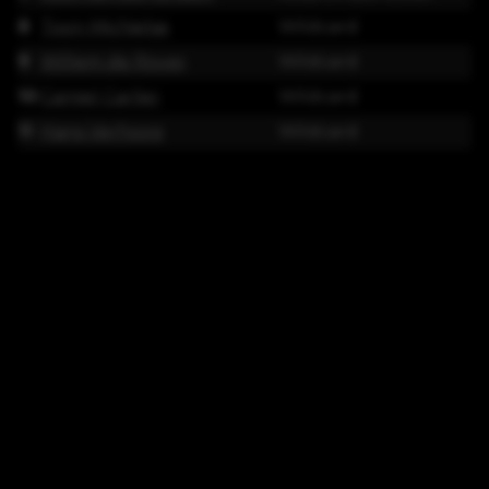
8
Toon Michielse
Wildcard
9
Willem de Rover
Wildcard
10
Camiel Carlier
Wildcard
11
Hans Verhoog
Wildcard