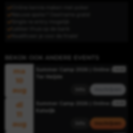
Online kennis maken met poker
Nieuwe speler? Deelname gratis!
Single re-entry mogelijk
Lekker thuis op de bank
Kwalificeer je voor de finale!
BEKIJK OOK ANDERE EVENTS
ma
Summer Camp 2026 | Online |
ONLINE
Ter Heijde
10
aug
Info
Inschrijven
di
Summer Camp 2026 | Online |
ONLINE
Katwijk
11
aug
Info
Inschrijven