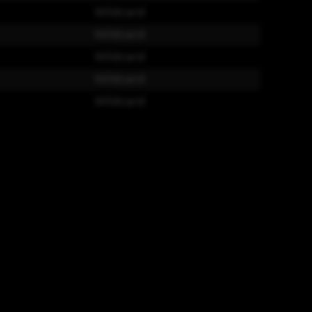
Wildcard
Wildcard
Wildcard
Wildcard
Wildcard