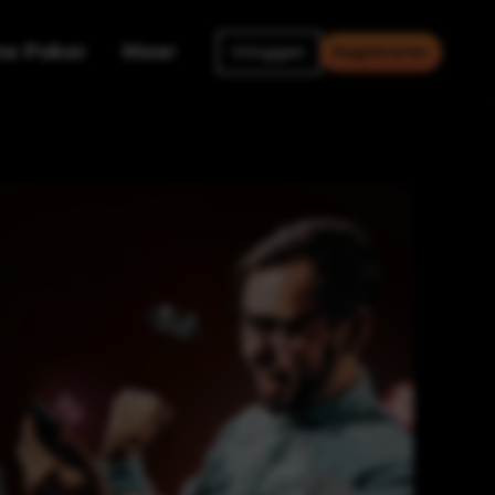
ne Poker
Meer
Inloggen
Registreren