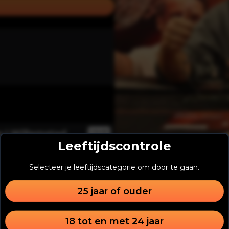
 | Willemstad
ONLINE
Leeftijdscontrole
Info
Selecteer je leeftijdscategorie om door te gaan.
Inschrijven
25 jaar of ouder
Oirschot
18 tot en met 24 jaar
Info
Inschrijven