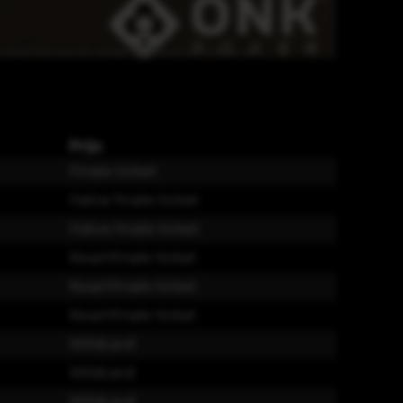
Prijs
Finale ticket
Halve finale ticket
Halve finale ticket
Kwartfinale ticket
Kwartfinale ticket
Kwartfinale ticket
Wildcard
Wildcard
Wildcard