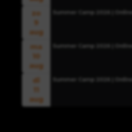
zo
Summer Camp 2026 | Online
9
aug
ma
Summer Camp 2026 | Online 
10
aug
di
Summer Camp 2026 | Online 
11
aug