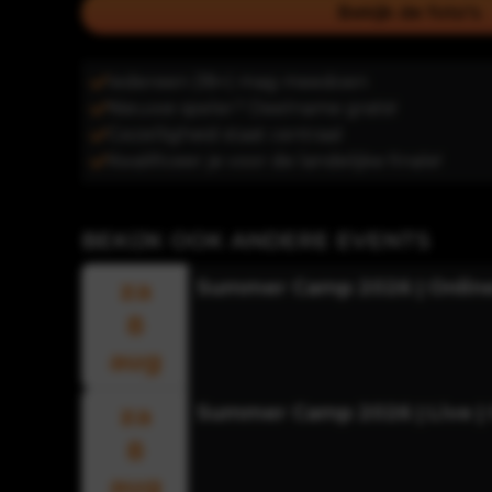
Bekijk de foto's
Iedereen (18+) mag meedoen
Nieuwe speler? Deelname gratis!
Gezelligheid staat centraal
Kwalificeer je voor de landelijke finale!
BEKIJK OOK ANDERE EVENTS
za
Summer Camp 2026 | Online
8
aug
za
Summer Camp 2026 | Live | 
8
aug