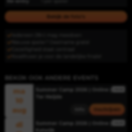
Re-entry
1
per speler
Bekijk de foto's
Iedereen (18+) mag meedoen
Nieuwe speler? Deelname gratis!
Gezelligheid staat centraal
Kwalificeer je voor de landelijke finale!
BEKIJK OOK ANDERE EVENTS
ma
Summer Camp 2026 | Online |
ONLINE
Ter Heijde
10
aug
Info
Inschrijven
di
Summer Camp 2026 | Online |
ONLINE
Katwijk