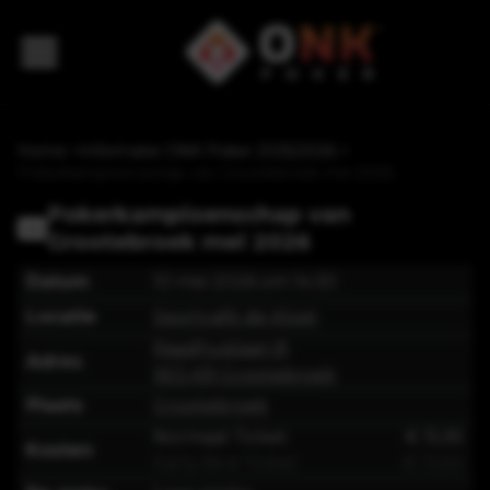
Home
>
Informatie ONK Poker 2025/2026
>
Pokerkampioenschap van Grootebroek mei 2026
Pokerkampioenschap van
Live
Grootebroek mei 2026
Datum
10 mei 2026 om 14:30
Locatie
Sportcafé de Kloet
Raadhuislaan
8
Adres
1613 KR
Grootebroek
Plaats
Grootebroek
Normaal Ticket
€
15,95
Kosten
Early Bird Ticket
€
13,50