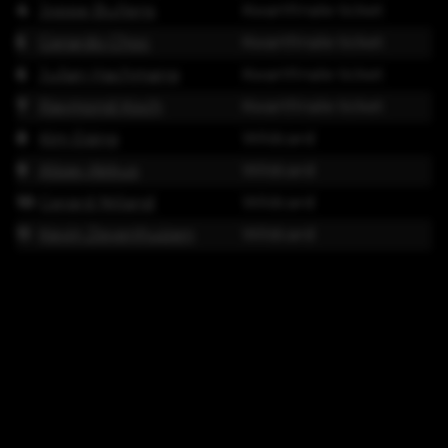
4
Joppe Bullens
Kwartfinale ticket
5
Gerardo Choc
Kwartfinale ticket
6
Julian Hachmang
Kwartfinale ticket
7
Raymond Koch
Kwartfinale ticket
8
Kim Eising
Wildcard
9
Alpay Akkus
Wildcard
10
Gerard Nijland
Wildcard
11
Kevin Zevenhuizen
Wildcard