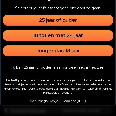
Selecteer je leeftijdscategorie om door te gaan.
25 jaar of ouder
18 tot en met 24 jaar
Jonger dan 18 jaar
Uitslag
Ik ben 25 jaar of ouder maar wil geen reclames zien
91
deelnemers
De leeftijd dient naar waarheid te worden ingevuld. Hierbij bevestigt je
tevens dat je bewust bent van de risico's van online kansspelen en dat je
#
Speler
Prijs
momenteel niet bent uitgesloten van deelname aan kansspelen bij online
kansspelaanbieders.
1
Frank van Ark
Finale ticket
Wat kost gokken jou? Stop op tijd. 18+
2
Pascal Nieman
Halve finale ticket
3
Roland Molenaar
Halve finale ticket