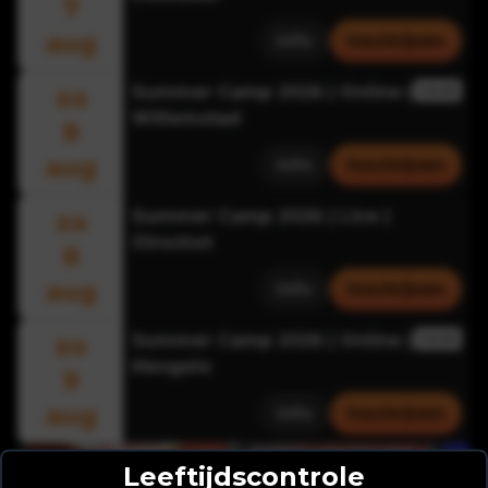
7
aug
Info
Inschrijven
za
Summer Camp 2026 | Online |
ONLINE
Willemstad
8
aug
Info
Inschrijven
za
Summer Camp 2026 | Live |
Oirschot
8
aug
Info
Inschrijven
zo
Summer Camp 2026 | Online |
ONLINE
Hengelo
9
aug
Info
Inschrijven
Leeftijdscontrole