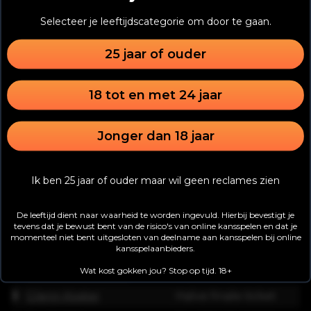
Selecteer je leeftijdscategorie om door te gaan.
25 jaar of ouder
18 tot en met 24 jaar
Jonger dan 18 jaar
Uitslag
Ik ben 25 jaar of ouder maar wil geen reclames zien
111
deelnemers
De leeftijd dient naar waarheid te worden ingevuld. Hierbij bevestigt je
tevens dat je bewust bent van de risico's van online kansspelen en dat je
#
Speler
Prijs
momenteel niet bent uitgesloten van deelname aan kansspelen bij online
kansspelaanbieders.
1
Raymond de Blanken
Finale ticket
Wat kost gokken jou? Stop op tijd. 18+
2
Jean-Paul Baradel
Halve finale ticket
3
Glenn Koster
Halve finale ticket