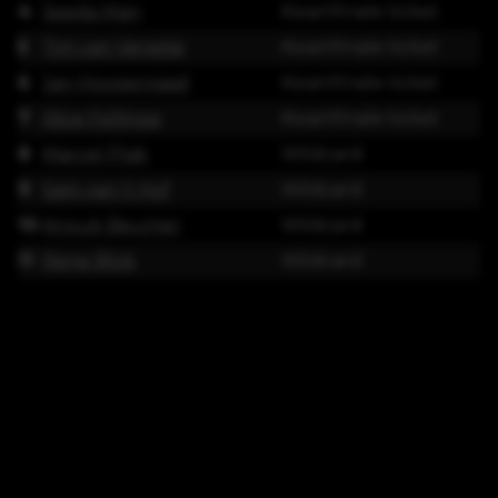
4
Seeda Man
Kwartfinale ticket
5
Tim van Venetië
Kwartfinale ticket
6
Jan Hoogenraad
Kwartfinale ticket
7
Alice Fellinga
Kwartfinale ticket
8
Marcel Plak
Wildcard
9
Sam van 't Hof
Wildcard
10
Anouk Beumer
Wildcard
11
Rene Blok
Wildcard