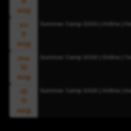
8
aug
zo
Summer Camp 2026 | Online | H
9
aug
ma
Summer Camp 2026 | Online | Te
10
aug
di
Summer Camp 2026 | Online | Ka
11
aug