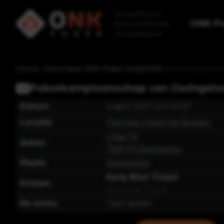
De gezelligste
ONK P
pokercompetitie
van Nederland
Home
>
Informatie ONK Poker 2025/2026
>
Pokerkampioen
Pokerkampioenschap van Dwingelo
Live
Datum
4 april 2027 om 14:30
Locatie
Fletcher Hotel De Borken
Lhee
76
Adres
7991 PJ
Dwingeloo
Plaats
Dwingeloo
Early Bird Ticket
Kosten
Normaal Ticket
Re-entry
1
per speler