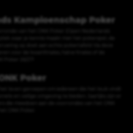
nds Kampioenschap Poker
oorronde van het ONK Poker (Open Nederlands
lek waar je kennis maakt met het pokerspel, de
rvaring op doet aan echte pokertafels! Via deze
eren voor de kwartfinales, halve finales of de
NK Poker 26/27!
 ONK Poker
 het leven geroepen om iedereen die het leuk vindt
ele en veilige omgeving te bieden. Jaarlijks zijn er
rs die meedoen aan de voorrondes van het ONK
 het ONK Poker.