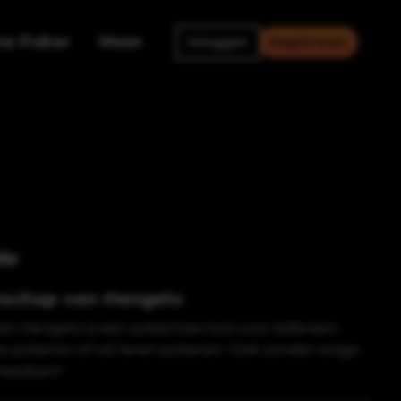
ne Poker
Meer
Inloggen
Registreren
schap van Hengelo
n Hengelo is een pokertoernooi voor iedereen
 te pokeren of wil leren pokeren. Ook zonder enige
 meedoen!