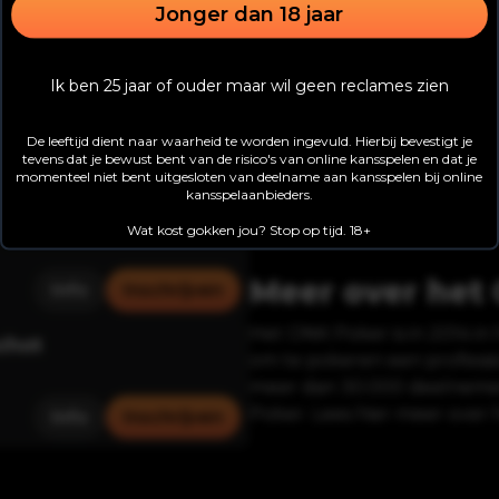
Re-entry:
€16,-
Jonger dan 18 jaar
Info
Inschrijven
Open Nederla
Ik ben 25 jaar of ouder maar wil geen reclames zien
neker
Dit pokertoernooi is een v
De leeftijd dient naar waarheid te worden ingevuld. Hierbij bevestigt je
Kampioenschap Poker). Dé p
tevens dat je bewust bent van de risico's van online kansspelen en dat je
Info
Inschrijven
poker regels
leert en speele
momenteel niet bent uitgesloten van deelname aan kansspelen bij online
kansspelaanbieders.
voorronde kun jij je kwalific
illemstad
ONLINE
landelijke finale van het O
Wat kost gokken jou? Stop op tijd. 18+
Meer over het
Info
Inschrijven
Het ONK Poker is in 2014 in
chot
om te pokeren een profession
meer dan 30.000 deelneme
Poker.
Lees hier meer over
Info
Inschrijven