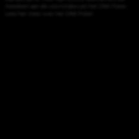
meedoen aan de voorrondes van het ONK Poker.
Lees hier meer over het ONK Poker.