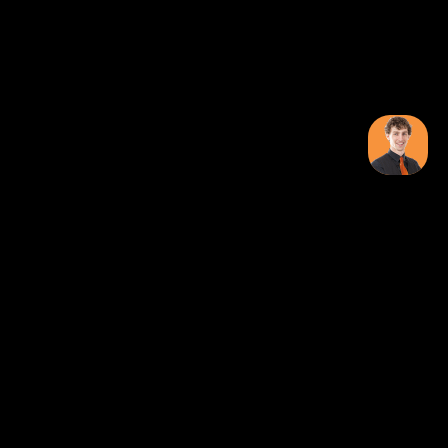
Over ONK Poker