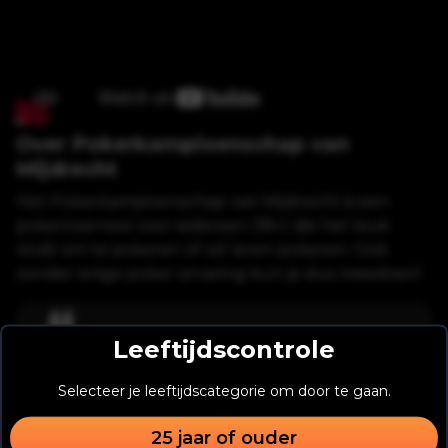
Over
Pokerkampioenschap van
Mijdrecht
Het Pokerkampioenschap van Mijdrecht is een
pokertoernooi voor iedereen (18+) die het leuk
vindt om te pokeren of wil leren pokeren. Ook
zonder enige poker ervaring kun je dus meedoen!
Nieuwe speler? Dan speel je gratis mee!
Leeftijdscontrole
Selecteer je leeftijdscategorie om door te gaan.
Speel poker met je vrienden en andere
pokerliefhebbers uit jouw omgeving tijdens dit
25 jaar of ouder
gezellige evenement. Weet jij alle chips te