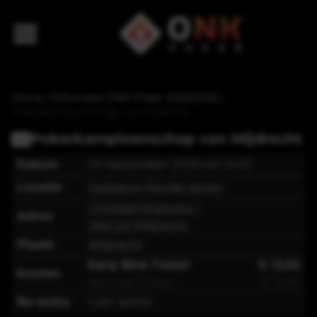
Home
>
Informatie ONK Poker 2025/2026
>
Pokerkampioenschap van Mijdrecht
Pokerkampioenschap van Mijdrecht
Live
Datum
20 september 2026 om 14:30
Locatie
Optisport Ronde Venen
Ontspanningsweg
1
Adres
3641 SV
Mijdrecht
Plaats
Mijdrecht
Early Bird Ticket
€
13,50
Kosten
Normaal Ticket
€
15,95
Re-entry
1
per speler