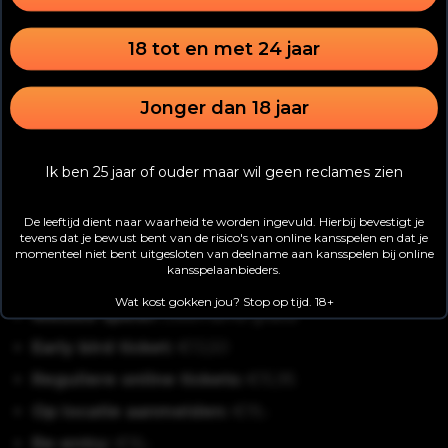
veroveren? Dan ben jij de Pokerkampioen van
Mijdrecht en kwalificeer jij je voor de landelijke
18 tot en met 24 jaar
finale!
Jonger dan 18 jaar
Wacht niet met
inschrijven!
Ik ben 25 jaar of ouder maar wil geen reclames zien
Het is voor de organisatie en de speellocatie
De leeftijd dient naar waarheid te worden ingevuld. Hierbij bevestigt je
belangrijk om op voorhand een goede indicatie te
tevens dat je bewust bent van de risico's van online kansspelen en dat je
hebben van het aantal deelnemers. We stimuleren
momenteel niet bent uitgesloten van deelname aan kansspelen bij online
kansspelaanbieders.
deelnemers daarom om zich op tijd in te schrijven!
Wat kost gokken jou? Stop op tijd. 18+
Nieuwe speler:
Deelname gratis!
Early bird ticket:
€13,50
Reguliere online tickets:
€15,95
Op locatie aanmelden:
€19,-
Re-entry:
€16,-