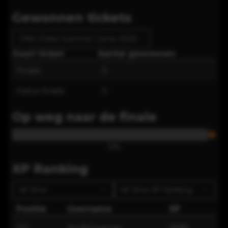
Gewonnen tickets
ONK Poker Summer Camp 2026
Soort ticket
Aantal gewonnen
Finale
0
Halve finale
0
Op weg naar de finale
0
%
XP Ranking
All Time
All Time
XP Ranking
Positie
Username
XP
531
JordyCoerver
1898