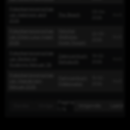
Pokerkampioenschap
03-04-
van Aalsmeer april
The Beach
n.v.t.
2026
2026
Pokerkampioenschap
Fletcher
22-03-
van Etten-Leur maart
Wellness-
n.v.t.
2026
2026
Hotel Trivium
Pokerkampioenschap
Zalencentrum
19-02-
van Berkel en
n.v.t.
Rehoboth
2026
Rodenrijs februari '26
Pokerkampioenschap
Partycentrum
15-02-
van Vlaardingen
n.v.t.
Prikkewater
2026
februari 2026
Pagina
Eerste
Vorige
Volgende
Laatste
1
/
6