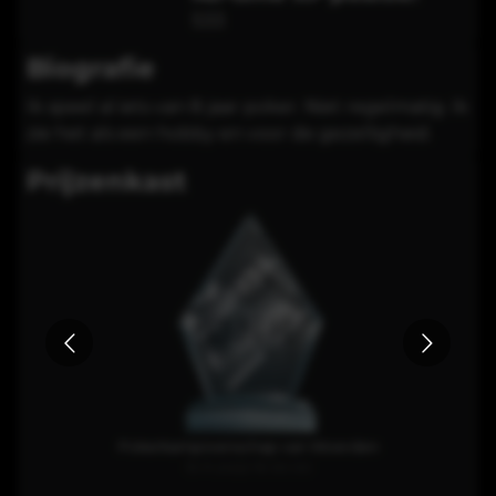
533
Biografie
Ik speel al iets van 8 jaar poker. Niet regelmatig. Ik
zie het als een hobby en voor de gezelligheid.
Prijzenkast
Pokerkampioenschap van Woerden
15-11-2022 19:30:00