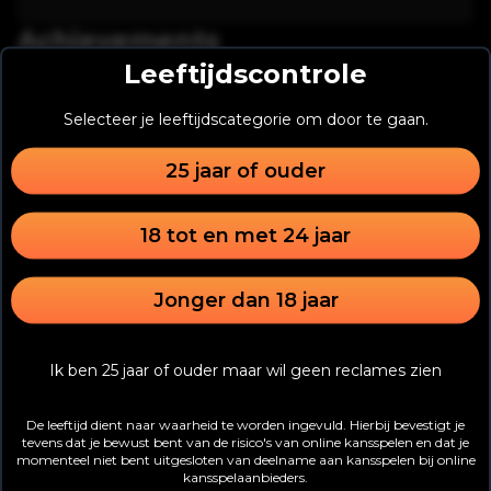
Achievements
Leeftijdscontrole
Begin je pokercarrière
Selecteer je leeftijdscategorie om door te gaan.
Je hebt een account aangemaakt
25 jaar of ouder
1
/
1
18 tot en met 24 jaar
Jonger dan 18 jaar
Ik ben 25 jaar of ouder maar wil geen reclames zien
De leeftijd dient naar waarheid te worden ingevuld. Hierbij bevestigt je
tevens dat je bewust bent van de risico's van online kansspelen en dat je
momenteel niet bent uitgesloten van deelname aan kansspelen bij online
kansspelaanbieders.