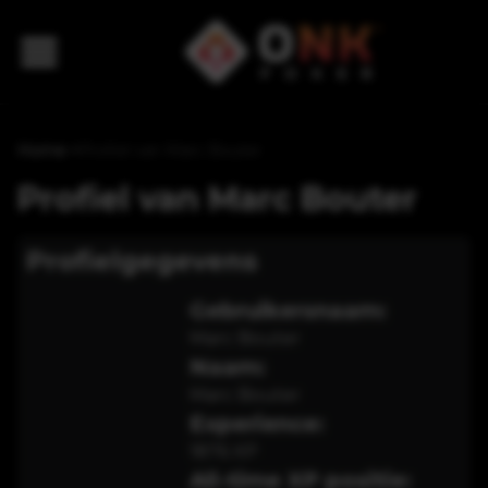
Home
>
Profiel van Marc Bouter
Profiel van
Marc Bouter
Profielgegevens
Gebruikersnaam:
Marc Bouter
Naam:
Marc Bouter
Experience:
1876
XP
All-time XP positie: