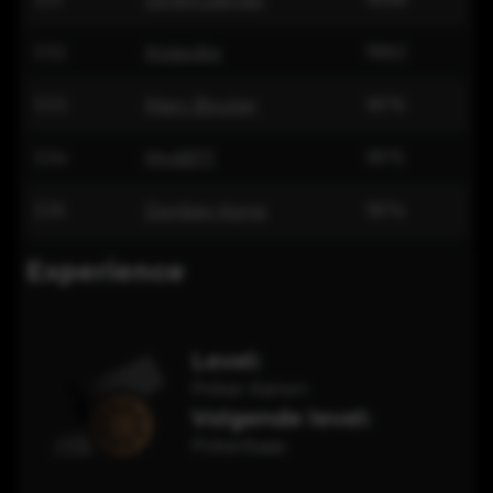
532
Kossvdw
1882
533
Marc Bouter
1876
534
MvdB71
1875
535
Donkey Kong
1874
Experience
Level:
Poker Kanon
Volgende level:
Pokerbaas