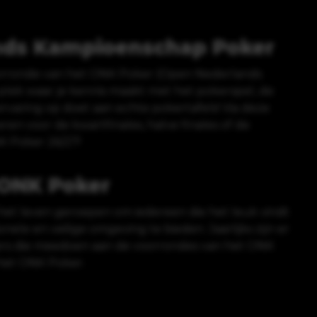
nds Kampioenschap Poker
oorronde van het ONK Poker (Open Nederlands
lek waar je kennis maakt met het pokerspel, de
rvaring op doet aan echte pokertafels! Via deze
eren voor de kwartfinales, halve finales of de
NK Poker 26/27!
 ONK Poker
 het leven geroepen om iedereen die het leuk vindt
ele en veilige omgeving te bieden. Jaarlijks zijn er
rs die meedoen aan de voorrondes van het ONK
 het ONK Poker.