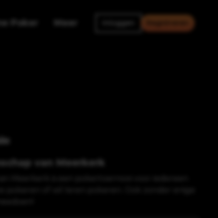
ne Poker
Meer
Inloggen
Registreren
schap van Meerkerk
n Meerkerk is een pokertoernooi voor iedereen
 te pokeren of wil leren pokeren. Ook zonder enige
 meedoen!