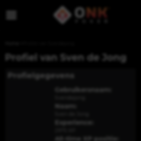
Home
>
Profiel van Svendejong
Profiel van
Sven de Jong
Profielgegevens
Gebruikersnaam:
Svendejong
Naam:
Sven de Jong
Experience:
2975
XP
All-time XP positie: