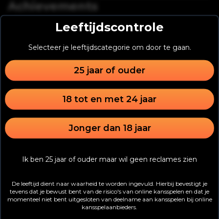
Achievements
Leeftijdscontrole
Begin je pokercarrière
Selecteer je leeftijdscategorie om door te gaan.
Je hebt een account aangemaakt
25 jaar of ouder
1
/
1
18 tot en met 24 jaar
Jonger dan 18 jaar
Ik ben 25 jaar of ouder maar wil geen reclames zien
De leeftijd dient naar waarheid te worden ingevuld. Hierbij bevestigt je
tevens dat je bewust bent van de risico's van online kansspelen en dat je
momenteel niet bent uitgesloten van deelname aan kansspelen bij online
kansspelaanbieders.