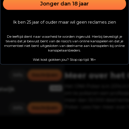
Re-entry:
€16,-
Jonger dan 18 jaar
Info
Inschrijven
Open Nederla
Ik ben 25 jaar of ouder maar wil geen reclames zien
engelo
ONLINE
Dit pokertoernooi is een v
De leeftijd dient naar waarheid te worden ingevuld. Hierbij bevestigt je
Kampioenschap Poker). Dé p
tevens dat je bewust bent van de risico's van online kansspelen en dat je
Info
Inschrijven
poker regels
leert en speele
momenteel niet bent uitgesloten van deelname aan kansspelen bij online
kansspelaanbieders.
voorronde kun jij je kwalific
r Heijde
ONLINE
landelijke finale van het O
Wat kost gokken jou? Stop op tijd. 18+
Meer over het
Info
Inschrijven
Het ONK Poker is in 2014 in
twijk
ONLINE
om te pokeren een profession
meer dan 30.000 deelneme
Poker.
Lees hier meer over
Info
Inschrijven