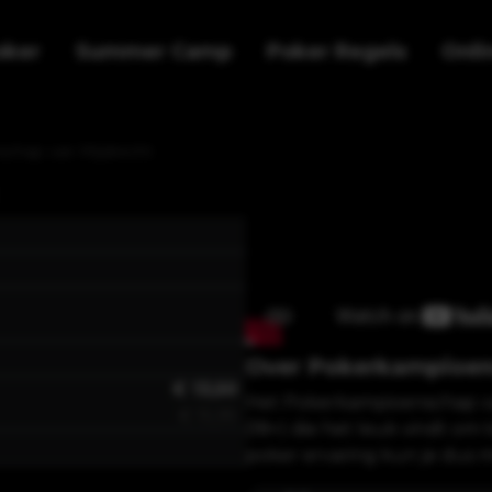
oker
Summer Camp
Poker Regels
Onli
chap van Mijdrecht
Over
Pokerkampioens
€
13,50
Het Pokerkampioenschap van
€
15,95
(18+) die het leuk vindt om
poker ervaring kun je dus