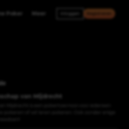
ne Poker
Meer
Inloggen
Registreren
chap van Mijdrecht
 Mijdrecht is een pokertoernooi voor iedereen
 te pokeren of wil leren pokeren. Ook zonder enige
 meedoen!