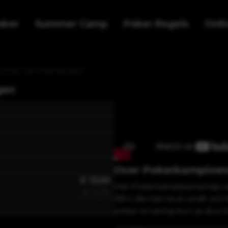
oker
Summer Camp
Poker Regels
Onli
schap van Steenbergen
gen
Over
Pokerkampioen
€
13,50
Het Pokerkampioenschap va
€
15,95
(18+) die het leuk vindt om
poker ervaring kun je dus