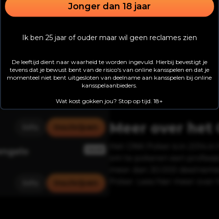
Re-entry:
€16,-
Jonger dan 18 jaar
Info
Inschrijven
Open Nederla
Ik ben 25 jaar of ouder maar wil geen reclames zien
illemstad
ONLINE
Dit pokertoernooi is een v
De leeftijd dient naar waarheid te worden ingevuld. Hierbij bevestigt je
Kampioenschap Poker). Dé p
tevens dat je bewust bent van de risico's van online kansspelen en dat je
Info
Inschrijven
poker regels
leert en speele
momenteel niet bent uitgesloten van deelname aan kansspelen bij online
kansspelaanbieders.
voorronde kun jij je kwalific
chot
landelijke finale van het O
Wat kost gokken jou? Stop op tijd. 18+
Meer over het
Info
Inschrijven
Het ONK Poker is in 2014 in
engelo
ONLINE
om te pokeren een profession
meer dan 30.000 deelneme
Poker.
Lees hier meer over
Info
Inschrijven