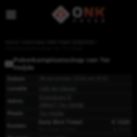
Home
>
Informatie ONK Poker 2025/2026
>
Pokerkampioenschap van Ter Heijde
Pokerkampioenschap van Ter
Live
Heijde
Datum
28 december 2026 om 19:30
Locatie
Café de Viskeet
Strandweg
15
Adres
2684VT
Ter Heijde
Plaats
Ter Heijde
Early Bird Ticket
€
13,50
Kosten
Normaal Ticket
€
15,95