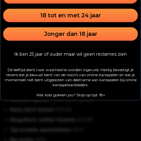
gezellige evenement. Weet jij alle chips te
veroveren? Dan ben jij de Pokerkampioen van Ter
18 tot en met 24 jaar
Heijde en kwalificeer jij je voor de landelijke finale!
Jonger dan 18 jaar
Wacht niet met
inschrijven!
Ik ben 25 jaar of ouder maar wil geen reclames zien
Het is voor de organisatie en de speellocatie
De leeftijd dient naar waarheid te worden ingevuld. Hierbij bevestigt je
belangrijk om op voorhand een goede indicatie te
tevens dat je bewust bent van de risico's van online kansspelen en dat je
hebben van het aantal deelnemers. We stimuleren
momenteel niet bent uitgesloten van deelname aan kansspelen bij online
kansspelaanbieders.
deelnemers daarom om zich op tijd in te schrijven!
Wat kost gokken jou? Stop op tijd. 18+
Nieuwe speler:
Deelname gratis!
Early bird ticket:
€13,50
Reguliere online tickets:
€15,95
Op locatie aanmelden:
€19,-
Re-entry:
€16,-