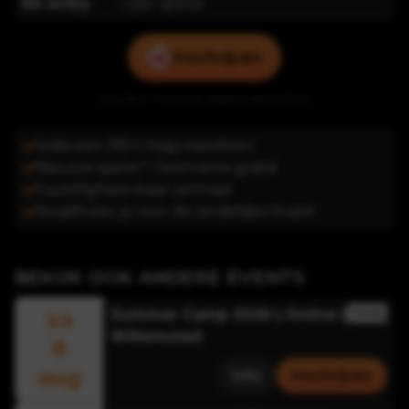
Re-entry
1
per speler
Inschrijven
Early Bird Tickets zijn beperkt beschikbaar
Iedereen (18+) mag meedoen
Nieuwe speler? Deelname gratis!
Gezelligheid staat centraal
Kwalificeer je voor de landelijke finale!
BEKIJK OOK ANDERE EVENTS
za
Summer Camp 2026 | Online |
ONLINE
Willemstad
8
aug
Info
Inschrijven