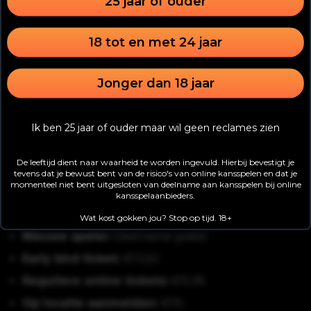
25 jaar of ouder
gezellige evenement. Weet jij alle chips te
veroveren? Dan ben jij de Pokerkampioen van
18 tot en met 24 jaar
Willemstad en kwalificeer jij je voor de landelijke
finale!
Jonger dan 18 jaar
Wacht niet met
inschrijven!
Ik ben 25 jaar of ouder maar wil geen reclames zien
Het is voor de organisatie en de speellocatie
De leeftijd dient naar waarheid te worden ingevuld. Hierbij bevestigt je
tevens dat je bewust bent van de risico's van online kansspelen en dat je
belangrijk om op voorhand een goede indicatie te
momenteel niet bent uitgesloten van deelname aan kansspelen bij online
hebben van het aantal deelnemers. We stimuleren
kansspelaanbieders.
deelnemers daarom om zich op tijd in te schrijven!
Wat kost gokken jou? Stop op tijd. 18+
Nieuwe speler:
Deelname gratis!
Early bird ticket:
€13,50
Reguliere online tickets:
€15,95
Op locatie aanmelden:
€19,-