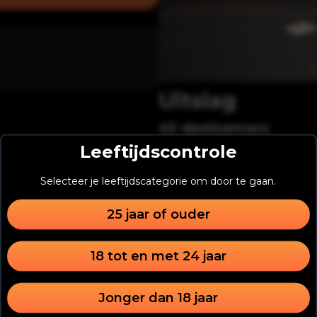
Uitslag
45
deelnemers
Leeftijdscontrole
#
Speler
 | Willemstad
ONLINE
1
Dennis Spruijt
Selecteer je leeftijdscategorie om door te gaan.
2
Vanessa Den Hollander
Info
Inschrijven
25 jaar of ouder
3
Richard Rooze
Oirschot
4
Jimmy Schuurbiers
18 tot en met 24 jaar
5
Martin van Meel
Info
Inschrijven
6
Justin van der Giessen
Jonger dan 18 jaar
ONLINE