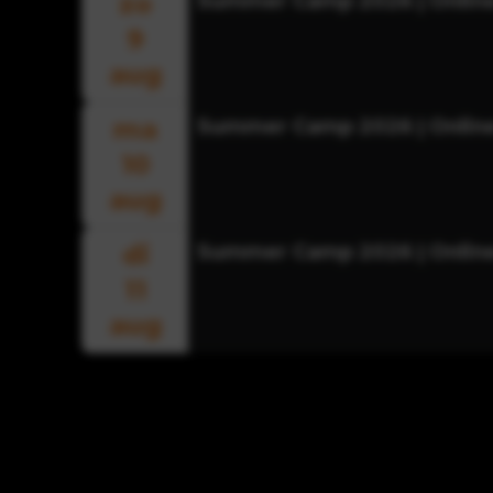
zo
Summer Camp 2026 | Online
9
aug
ma
Summer Camp 2026 | Online 
10
aug
di
Summer Camp 2026 | Online 
11
aug