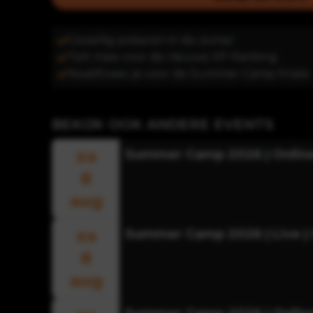
Gezellig pokeren in de zomer
Telt mee voor de nieuwe XP Ranking
Kwalificeer je voor de Summer Camp finale
BEKIJK OOK ANDERE EVENTS
za
Summer Camp 2026 | Online
8
aug
za
Summer Camp 2026 | Live | 
8
aug