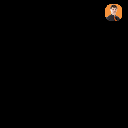
Over ONK Poker
Over Ons
Veelgestelde Vragen
In Contact Komen Met Ons?
Mail naar: info@onkpoker.nl