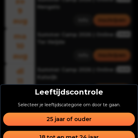
zo
Hengelo
9
aug
Info
Inschrijven
ma
Summer Camp 2026 | Online |
ONLINE
Ter Heijde
10
aug
Info
Inschrijven
di
Summer Camp 2026 | Online |
ONLINE
Katwijk
11
aug
Leeftijdscontrole
Info
Inschrijven
Selecteer je leeftijdscategorie om door te gaan.
25 jaar of ouder
18 tot en met 24 jaar