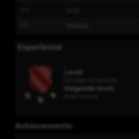
224
Ernst
225
Masmi34
Experience
Level:
Schildjes verzamelaar
Volgende level:
Poker Koning
Achievements