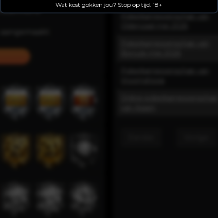
Wat kost gokken jou? Stop op tijd. 18+
carrière
Pokerkampioenschap van
Oldenzaal mei 2026
t aangemaakt
Pokerkampioenschap van
Borculo mei 2026
Pokerkampioenschap van
Vroomshoop
Online pokerkampioenschap
van Assen
Eerste
Vorige