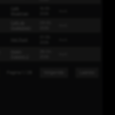
Café
16-05-
n.v.t.
Moatman
2026
Café de
09-05-
n.v.t.
Hoeksteen
2026
01-05-
Het Punt
n.v.t.
2026
Assen
28-04-
n.v.t.
Pokerrrr 2
2026
Pagina
1
/
28
Volgende
Laatste