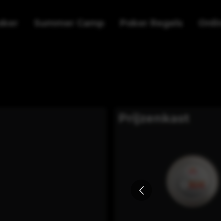
oker
Summer Camp
Poker Regels
Onli
Prijzenkast