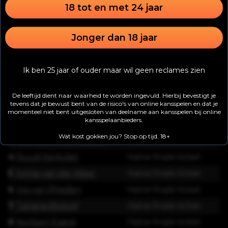
18 tot en met 24 jaar
Jonger dan 18 jaar
Uitslag
Ik ben 25 jaar of ouder maar wil geen reclames zien
68
deelnemers
#
Speler
Prijs
De leeftijd dient naar waarheid te worden ingevuld. Hierbij bevestigt je
tevens dat je bewust bent van de risico's van online kansspelen en dat je
1
Patrick van Adrichem
Finale ticket
momenteel niet bent uitgesloten van deelname aan kansspelen bij online
kansspelaanbieders.
2
Vincent Oosterom
Halve finale ticket
Wat kost gokken jou? Stop op tijd. 18+
3
Patrick van der Schief
Halve finale ticket
4
Ruud Kerkvliet
Halve finale ticket
5
Sylvia van der Meer
Halve finale ticket
6
Jos van Rheden
Halve finale ticket
7
Tatjana Blokzijl
Halve finale ticket
8
Norbert Essink
Halve finale ticket