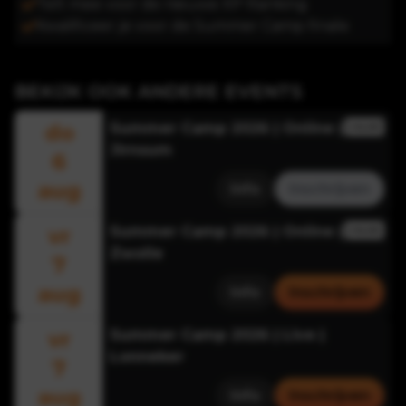
Telt mee voor de nieuwe XP Ranking
Kwalificeer je voor de Summer Camp finale
BEKIJK OOK ANDERE EVENTS
do
Summer Camp 2026 | Online |
ONLINE
Jirnsum
6
aug
Info
Inschrijven
vr
Summer Camp 2026 | Online |
ONLINE
Zwolle
7
aug
Info
Inschrijven
vr
Summer Camp 2026 | Live |
Lonneker
7
aug
Info
Inschrijven