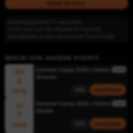
Bekijk de foto's
Gezellig pokeren in de zomer
Telt mee voor de nieuwe XP Ranking
Kwalificeer je voor de Summer Camp finale
BEKIJK OOK ANDERE EVENTS
do
Summer Camp 2026 | Online |
ONLINE
Jirnsum
6
aug
Info
Inschrijven
vr
Summer Camp 2026 | Online |
ONLINE
Zwolle
7
aug
Info
Inschrijven