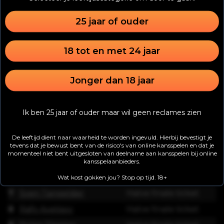
25 jaar of ouder
Uitslag
18 tot en met 24 jaar
129
deelnemers
Jonger dan 18 jaar
#
Speler
Prijs
1
Loek Vleeshouwers
Finale ticket
Ik ben 25 jaar of ouder maar wil geen reclames zien
2
Deny Ardesch
Halve finale ticket
3
Sabrina Lemmens
Halve finale ticket
De leeftijd dient naar waarheid te worden ingevuld. Hierbij bevestigt je
4
Sebastiaan Haverkate
Halve finale ticket
tevens dat je bewust bent van de risico's van online kansspelen en dat je
momenteel niet bent uitgesloten van deelname aan kansspelen bij online
5
Willem de Rover
Halve finale ticket
kansspelaanbieders.
6
Marti Griensven
Halve finale ticket
Wat kost gokken jou? Stop op tijd. 18+
7
Sven Tangelder
Halve finale ticket
8
Rafo Avetisov
Halve finale ticket