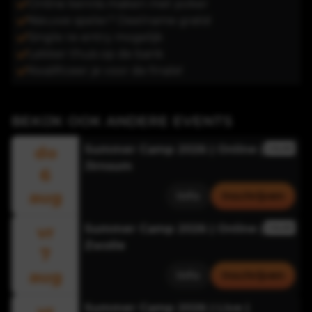
Online kennis maken met poker
Nieuwe speler? Deelname gratis!
Single re-entry mogelijk
Lekker thuis op de bank
Kwalificeer je voor de finale!
BEKIJK OOK ANDERE EVENTS
do
Summer Camp 2026 | Online |
ONLINE
Jirnsum
6
aug
Info
Inschrijven
vr
Summer Camp 2026 | Online |
ONLINE
Zwolle
7
aug
Info
Inschrijven
vr
Summer Camp 2026 | Live |