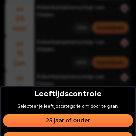
vr
Pokerkampioenschap van
Didam
20
nov
Info
Inschrijven
vr
Pokerkampioenschap van
Didam
15
jan
Info
Inschrijven
vr
Pokerkampioenschap van
Didam
2
Leeftijdscontrole
apr
Info
Inschrijven
Selecteer je leeftijdscategorie om door te gaan.
za
Pokerkampioenschap van
Eerbeek
25 jaar of ouder
3
apr
Info
Inschrijven