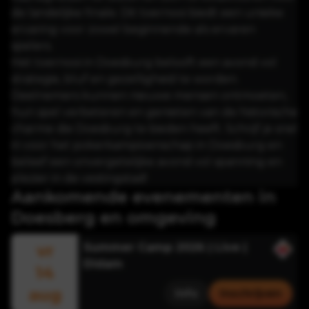
de landelijke finale. Dit toernooi biedt een unieke
ervaring voor zowel beginnende als ervaren
spelers.
Het toernooi in Doesburg belooft een avond vol
strategie, bluf en gezelligheid te worden.
Deelnemers kunnen nieuwe mensen ontmoeten,
hun spel verbeteren en genieten van de historische
charme die Doesburg te bieden heeft. Schrijf je snel
in voor het pokerkampioenschap in Doesburg en
beleef een onvergetelijke avond vol spanning en
plezier in de vestingstad!
Aankomende evenementen in
Doesberg
en omgeving
vr
Summer Camp 2026 | Live |
Didam
14
aug
Info
Inschrijven