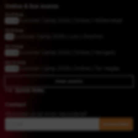
Online & live events
Za
8
Aug
Summer Camp 2026 | Online | Willemstad
ONLINE
Za
8
Aug
Summer Camp 2026 | Live | Oirschot
LIVE
Zo
9
Aug
Summer Camp 2026 | Online | Hengelo
ONLINE
Ma
10
Aug
Summer Camp 2026 | Online | Ter Heijde
ONLINE
Meer events
Quick links
Contact
Abonneer je op onze nieuwsbrief
Aanmelden