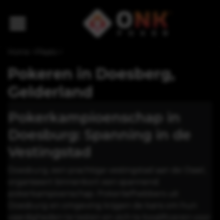
Home
>
Plaats
>
Pokeren in Doesberg,
Gelderland
Pokerkampioenschap in
Doesburg: Spanning in de
Vestingstad
Doesburg, een prachtige vestingstad aan de IJssel,
organiseert binnenkort een spannend
pokerkampioenschap. Pokerliefhebbers uit
Doesburg en omgeving krijgen de kans om hun
vaardigheden te testen en zich te kwalificeren voor