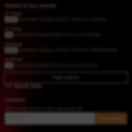
Online & live events
Vr
7
Aug
Summer Camp 2026 | Online | Zwolle
ONLINE
Vr
7
Aug
Summer Camp 2026 | Live | Lonneker
LIVE
Za
8
Aug
Summer Camp 2026 | Online | Willemstad
ONLINE
Za
8
Aug
Summer Camp 2026 | Live | Oirschot
LIVE
Meer events
Quick links
Contact
Abonneer je op onze nieuwsbrief
Aanmelden