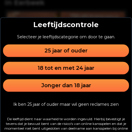
in
Eerbeek
Leeftijdscontrole
Selecteer je leeftijdscategorie om door te gaan.
25 jaar of ouder
18 tot en met 24 jaar
Pokerkampioenschap van Eerbeek januari '26
Datum:
03-01-2026
Jonger dan 18 jaar
Winnaar:
Axel van Welsum
Speellocaties in
Eerbeek
Ik ben 25 jaar of ouder maar wil geen reclames zien
Fletcher Hotel-Landgoed Huis Te Eerbeek
Professor Weberlaan
1
De leeftijd dient naar waarheid te worden ingevuld. Hierbij bevestigt je
6961 LX
Eerbeek
tevens dat je bewust bent van de risico's van online kansspelen en dat je
momenteel niet bent uitgesloten van deelname aan kansspelen bij online