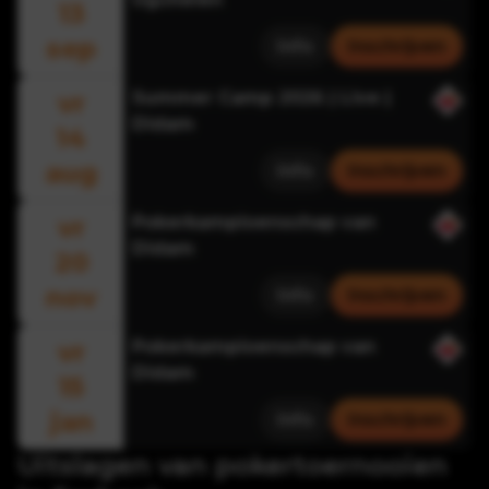
13
sep
Info
Inschrijven
vr
Summer Camp 2026 | Live |
Didam
14
aug
Info
Inschrijven
vr
Pokerkampioenschap van
Didam
20
nov
Info
Inschrijven
vr
Pokerkampioenschap van
Didam
15
jan
Info
Inschrijven
Uitslagen van pokertoernooien