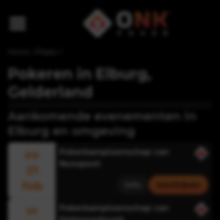
Home
>
Plaats
>
Pokeren in Elburg,
Gelderland
Aankomende evenementen in
Elburg
en omgeving
zo
Pokerkampioenschap van
Nunspeet
21
feb
Info
Inschrijven
vr
Pokerkampioenschap van
Hattemerbroek