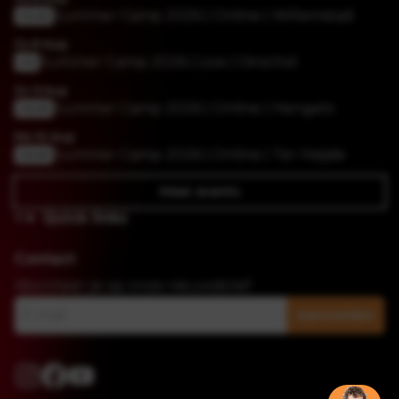
Summer Camp 2026 | Online | Willemstad
ONLINE
Za
8
Aug
Summer Camp 2026 | Live | Oirschot
LIVE
Zo
9
Aug
Summer Camp 2026 | Online | Hengelo
ONLINE
Ma
10
Aug
Summer Camp 2026 | Online | Ter Heijde
ONLINE
Meer events
Quick links
Contact
Abonneer je op onze nieuwsbrief
Aanmelden