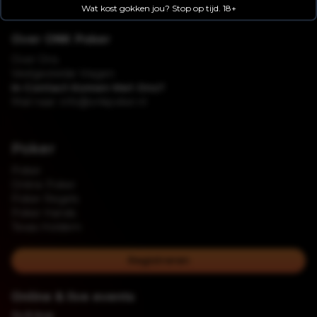
Wat kost gokken jou? Stop op tijd. 18+
Over ONK Poker
Over Ons
Veelgestelde Vragen
In Contact Komen Met Ons?
Mail naar: info@onkpoker.nl
Poker
Poker
Online Poker
Poker Regels
Poker Hands
Texas Holdem
Registreren
Online & live events
Za
8
Aug