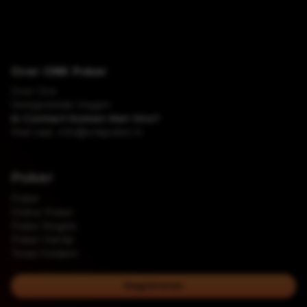
Over ONK Poker
Over Ons
Veelgestelde Vragen
In Contact Komen Met Ons?
Mail naar: info@onkpoker.nl
Poker
Poker
Online Poker
Poker Regels
Poker Hands
Texas Holdem
Registreren