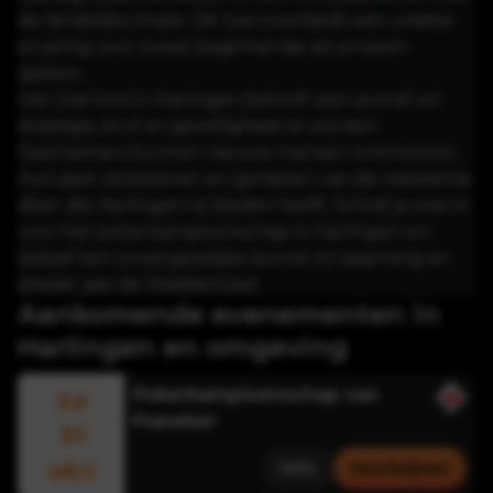
de landelijke finale. Dit toernooi biedt een unieke
ervaring voor zowel beginnende als ervaren
spelers.
Het toernooi in Harlingen belooft een avond vol
strategie, bluf en gezelligheid te worden.
Deelnemers kunnen nieuwe mensen ontmoeten,
hun spel verbeteren en genieten van de maritieme
sfeer die Harlingen te bieden heeft. Schrijf je snel in
voor het pokerkampioenschap in Harlingen en
beleef een onvergetelijke avond vol spanning en
plezier aan de Waddenzee!
Aankomende evenementen in
Harlingen
en omgeving
za
Pokerkampioenschap van
Franeker
31
okt
Info
Inschrijven