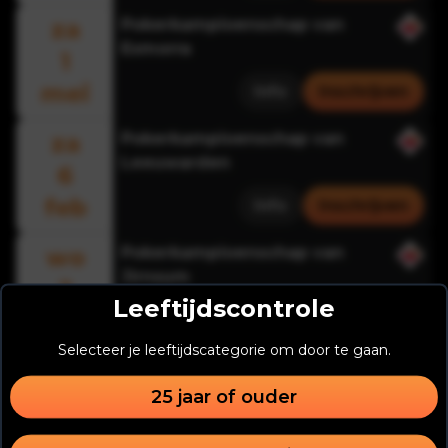
za
Pokerkampioenschap van
Exmorra
1
mei
Info
Inschrijven
za
Pokerkampioenschap van
Leeuwarden
6
feb
Info
Inschrijven
wo
Pokerkampioenschap van
Jirnsum
2
Leeftijdscontrole
dec
Info
Inschrijven
Selecteer je leeftijdscategorie om door te gaan.
vr
Pokerkampioenschap van
Jirnsum
25 jaar of ouder
26
feb
Info
Inschrijven