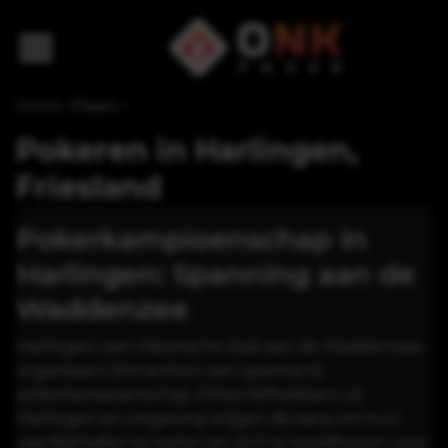
Home
>
Plaats
>
Pokeren in Harlingen,
Friesland
Pokerkampioenschap in
Harlingen: Spanning aan de
Waddenzee
Harlingen, een historische stad aan de Waddenzee,
organiseert binnenkort een spannend
pokerkampioenschap. Pokerliefhebbers uit
Harlingen en omgeving krijgen de kans om hun
vaardigheden te testen en zich te kwalificeren voor