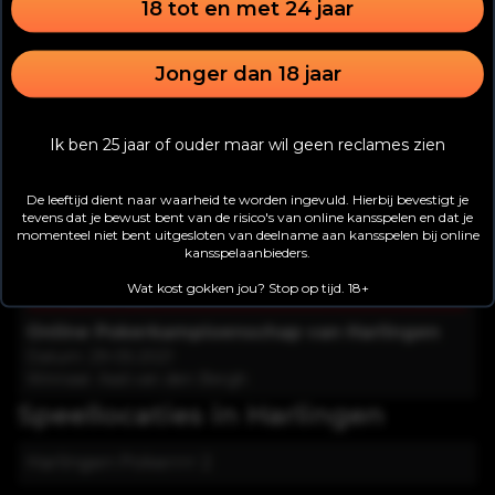
18 tot en met 24 jaar
Uitslagen van pokertoernooien
in
Harlingen
Jonger dan 18 jaar
Ik ben 25 jaar of ouder maar wil geen reclames zien
De leeftijd dient naar waarheid te worden ingevuld. Hierbij bevestigt je
tevens dat je bewust bent van de risico's van online kansspelen en dat je
momenteel niet bent uitgesloten van deelname aan kansspelen bij online
kansspelaanbieders.
Wat kost gokken jou? Stop op tijd. 18+
Online Pokerkampioenschap van Harlingen
Datum:
29-05-2021
Winnaar:
Aad van den Bergh
Speellocaties in
Harlingen
Harlingen Pokerrrr 2