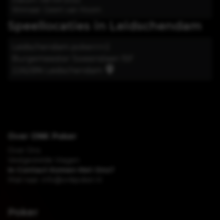
Datum:
08-09-2022
Winnaar:
Geert van Hoorn
Speellocaties in
Leidschendam
Leidschendam pokerrrr2
Burgemeester Sweenslaan
15F
2262BN
Leidschendam
Over ONK Poker
Over Ons
Veelgestelde Vragen
In Contact Komen Met Ons?
Mail naar: info@onkpoker.nl
Poker