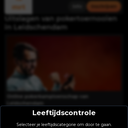
mrt
Info
Inschrijven
Uitslagen van pokertoernooien
in
Leidschendam
Online pokerkampioenschap van
Leidschendam
Datum:
27-03-2026
Leeftijdscontrole
Winnaar:
Jamie De Bruijn
Selecteer je leeftijdscategorie om door te gaan.