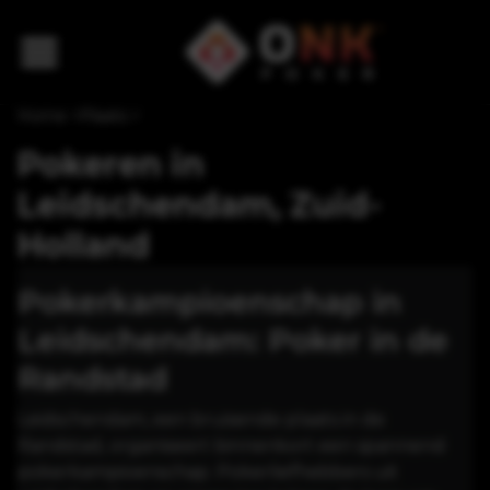
Home
>
Plaats
>
Pokeren in
Leidschendam, Zuid-
Holland
Pokerkampioenschap in
Leidschendam: Poker in de
Randstad
Leidschendam, een bruisende plaats in de
Randstad, organiseert binnenkort een spannend
pokerkampioenschap. Pokerliefhebbers uit